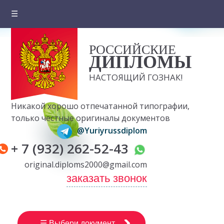
☰
Главная
РОССИЙСКИЕ
О компании
ДИПЛОМЫ
Цены на документы
НАСТОЯЩИЙ ГОЗНАК!
Вопросы и ответы
Никакой хорошо отпечатанной типографии,
Отзывы клиентов
только честные оригиналы документов
@Yuriyrussdiplom
Оплата и доставка
+ 7 (932) 262-52-43
Контакты
original.diploms2000@gmail.com
заказать звонок
☰ Выбери документ