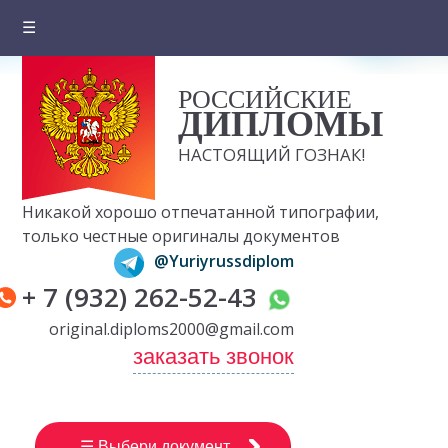
☰
Главная
РОССИЙСКИЕ
О компании
ДИПЛОМЫ
Цены на документы
НАСТОЯЩИЙ ГОЗНАК!
Вопросы и ответы
Никакой хорошо отпечатанной типографии,
Отзывы клиентов
только честные оригиналы документов
@Yuriyrussdiplom
Оплата и доставка
+ 7 (932) 262-52-43
Контакты
original.diploms2000@gmail.com
заказать звонок
☰ Выбери документ