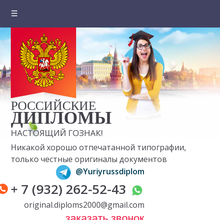
☰
Главная
О компании
Цены на документы
Вопросы и ответы
РОССИЙСКИЕ
Отзывы клиентов
ДИПЛОМЫ
НАСТОЯЩИЙ ГОЗНАК!
Оплата и доставка
Никакой хорошо отпечатанной типографии,
Контакты
только честные оригиналы документов
@Yuriyrussdiplom
+ 7 (932) 262-52-43
original.diploms2000@gmail.com
заказать звонок