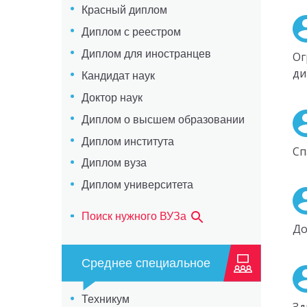
Красный диплом
Диплом с реестром
Диплом для иностранцев
Ог
ди
Кандидат наук
Доктор наук
Диплом о высшем образовании
Диплом института
Сп
Диплом вуза
Диплом университета
Поиск нужного ВУЗа
До
Среднее специальное
Техникум
Зд