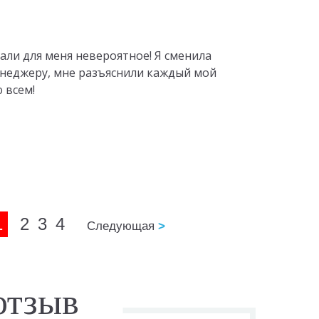
али для меня невероятное! Я сменила
менеджеру, мне разъяснили каждый мой
 всем!
1
2
3
4
Следующая
>
отзыв