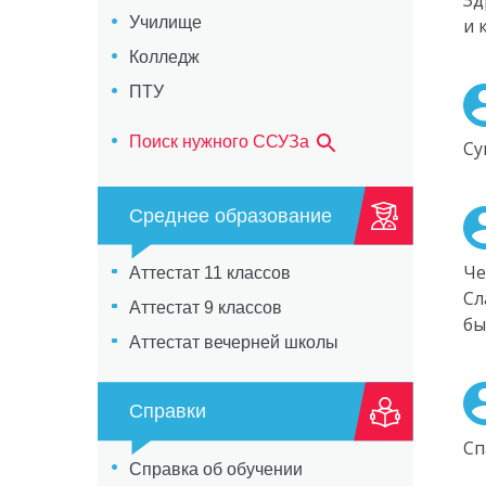
Училище
и 
Колледж
ПТУ
Поиск нужного ССУЗа
Су
Среднее образование
Че
Аттестат 11 классов
Сл
Аттестат 9 классов
бы
Аттестат вечерней школы
Справки
Сп
Справка об обучении