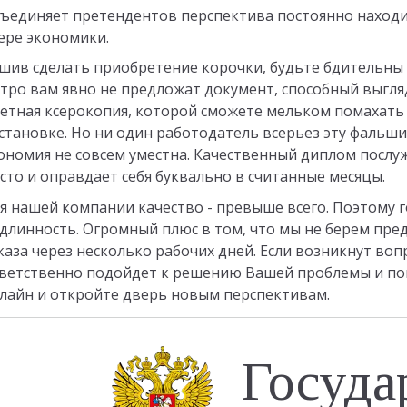
ъединяет претендентов перспектива постоянно наход
ере экономики.
шив сделать приобретение корочки, будьте бдительны 
тро вам явно не предложат документ, способный выгляд
етная ксерокопия, которой сможете мельком помахать
становке. Но ни один работодатель всерьез эту фальши
ономия не совсем уместна. Качественный диплом послу
сто и оправдает себя буквально в считанные месяцы.
я нашей компании качество - превыше всего. Поэтому 
длинность. Огромный плюс в том, что мы не берем пре
каза через несколько рабочих дней. Если возникнут во
ветственно подойдет к решению Вашей проблемы и по
лайн и откройте дверь новым перспективам.
Госуда