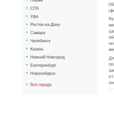
Пермь
Об
СПб
сф
Уфа
Ре
ме
Ростов-на-Дону
цв
Самара
об
Челябинск
эк
ме
Казань
Нижний Новгород
Дл
по
Екатеринбург
за
Новосибирск
от
он
Все города