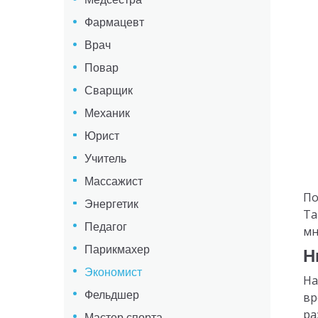
Фармацевт
Врач
Повар
Сварщик
Механик
Юрист
Учитель
Массажист
По
Энергетик
Та
Педагог
мн
Парикмахер
Н
Экономист
На
Фельдшер
вр
ра
Мастер спорта