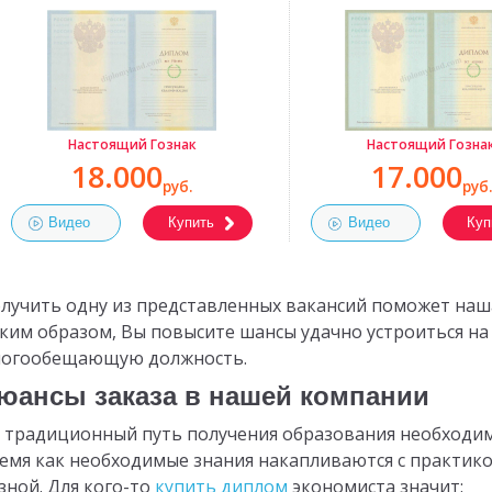
Настоящий Гознак
Настоящий Гозна
18.000
17.000
руб.
руб.
Видео
Купить
Видео
Куп
лучить одну из представленных вакансий поможет наш
ким образом, Вы повысите шансы удачно устроиться на 
огообещающую должность.
юансы заказа в нашей компании
 традиционный путь получения образования необходимо
емя как необходимые знания накапливаются с практико
зной. Для кого-то
купить диплом
экономиста значит: