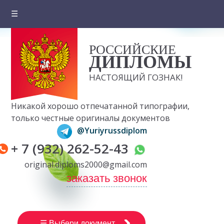
☰
Главная
РОССИЙСКИЕ
О компании
ДИПЛОМЫ
Цены на документы
НАСТОЯЩИЙ ГОЗНАК!
Вопросы и ответы
Никакой хорошо отпечатанной типографии,
Отзывы клиентов
только честные оригиналы документов
@Yuriyrussdiplom
Оплата и доставка
+ 7 (932) 262-52-43
Контакты
original.diploms2000@gmail.com
заказать звонок
☰ Выбери документ