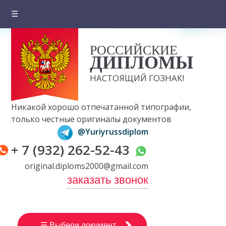
☰
Главная
РОССИЙСКИЕ
О компании
ДИПЛОМЫ
Цены на документы
НАСТОЯЩИЙ ГОЗНАК!
Вопросы и ответы
Никакой хорошо отпечатанной типографии,
Отзывы клиентов
только честные оригиналы документов
@Yuriyrussdiplom
Оплата и доставка
+ 7 (932) 262-52-43
Контакты
original.diploms2000@gmail.com
заказать звонок
☰ Выбери документ