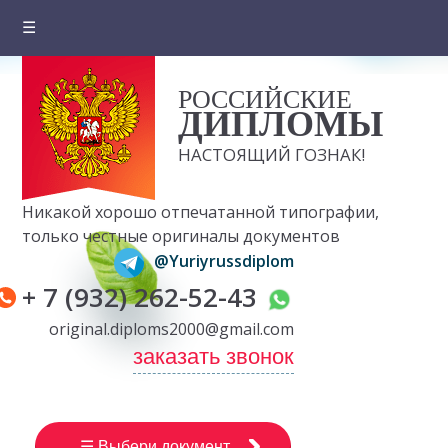
☰
Главная
РОССИЙСКИЕ
О компании
ДИПЛОМЫ
Цены на документы
НАСТОЯЩИЙ ГОЗНАК!
Вопросы и ответы
Никакой хорошо отпечатанной типографии,
Отзывы клиентов
только честные оригиналы документов
@Yuriyrussdiplom
Оплата и доставка
+ 7 (932) 262-52-43
Контакты
original.diploms2000@gmail.com
заказать звонок
☰ Выбери документ