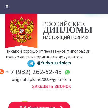
☰
Главная
РОССИЙСКИЕ
О компании
ДИПЛОМЫ
Цены на документы
НАСТОЯЩИЙ ГОЗНАК!
Вопросы и ответы
Никакой хорошо отпечатанной типографии,
Отзывы клиентов
только честные оригиналы документов
@Yuriyrussdiplom
Оплата и доставка
+ 7 (932) 262-52-43
Контакты
original.diploms2000@gmail.com
заказать звонок
☰ Выбери документ