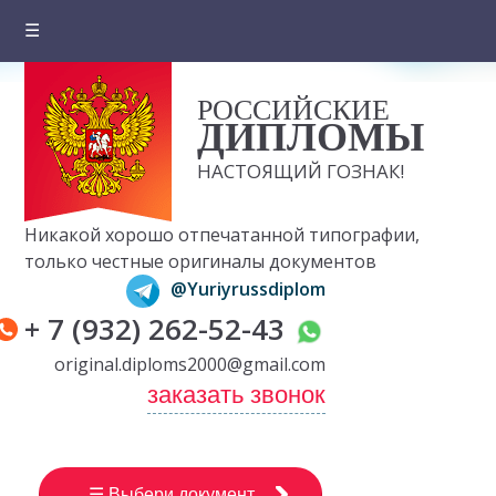
☰
Главная
РОССИЙСКИЕ
О компании
ДИПЛОМЫ
Цены на документы
НАСТОЯЩИЙ ГОЗНАК!
Вопросы и ответы
Никакой хорошо отпечатанной типографии,
Отзывы клиентов
только честные оригиналы документов
@Yuriyrussdiplom
Оплата и доставка
+ 7 (932) 262-52-43
Контакты
original.diploms2000@gmail.com
заказать звонок
☰ Выбери документ