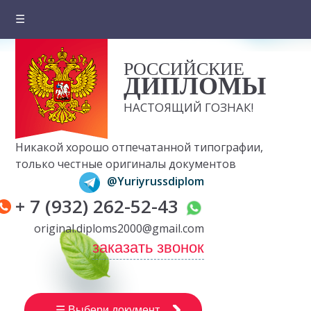
☰
Главная
РОССИЙСКИЕ
О компании
ДИПЛОМЫ
Цены на документы
НАСТОЯЩИЙ ГОЗНАК!
Вопросы и ответы
Никакой хорошо отпечатанной типографии,
Отзывы клиентов
только честные оригиналы документов
@Yuriyrussdiplom
Оплата и доставка
+ 7 (932) 262-52-43
Контакты
original.diploms2000@gmail.com
заказать звонок
☰ Выбери документ