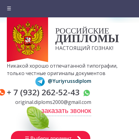
☰
Главная
РОССИЙСКИЕ
О компании
ДИПЛОМЫ
Цены на документы
НАСТОЯЩИЙ ГОЗНАК!
Вопросы и ответы
Никакой хорошо отпечатанной типографии,
Отзывы клиентов
только честные оригиналы документов
@Yuriyrussdiplom
Оплата и доставка
+ 7 (932) 262-52-43
Контакты
original.diploms2000@gmail.com
заказать звонок
☰ Выбери документ