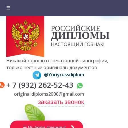
☰
Главная
РОССИЙСКИЕ
О компании
ДИПЛОМЫ
Цены на документы
НАСТОЯЩИЙ ГОЗНАК!
Вопросы и ответы
Никакой хорошо отпечатанной типографии,
Отзывы клиентов
только честные оригиналы документов
@Yuriyrussdiplom
Оплата и доставка
+ 7 (932) 262-52-43
Контакты
original.diploms2000@gmail.com
заказать звонок
☰ Выбери документ