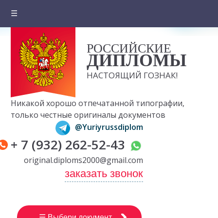
☰
Главная
РОССИЙСКИЕ
О компании
ДИПЛОМЫ
Цены на документы
НАСТОЯЩИЙ ГОЗНАК!
Вопросы и ответы
Никакой хорошо отпечатанной типографии,
Отзывы клиентов
только честные оригиналы документов
@Yuriyrussdiplom
Оплата и доставка
+ 7 (932) 262-52-43
Контакты
original.diploms2000@gmail.com
заказать звонок
☰ Выбери документ