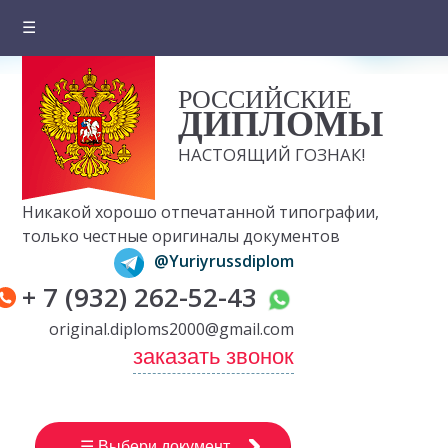
☰
Главная
РОССИЙСКИЕ
О компании
ДИПЛОМЫ
Цены на документы
НАСТОЯЩИЙ ГОЗНАК!
Вопросы и ответы
Никакой хорошо отпечатанной типографии,
Отзывы клиентов
только честные оригиналы документов
@Yuriyrussdiplom
Оплата и доставка
+ 7 (932) 262-52-43
Контакты
original.diploms2000@gmail.com
заказать звонок
☰ Выбери документ