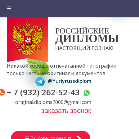
☰
Главная
РОССИЙСКИЕ
О компании
ДИПЛОМЫ
Цены на документы
НАСТОЯЩИЙ ГОЗНАК!
Вопросы и ответы
Никакой хорошо отпечатанной типографии,
Отзывы клиентов
только честные оригиналы документов
@Yuriyrussdiplom
Оплата и доставка
+ 7 (932) 262-52-43
Контакты
original.diploms2000@gmail.com
заказать звонок
☰ Выбери документ