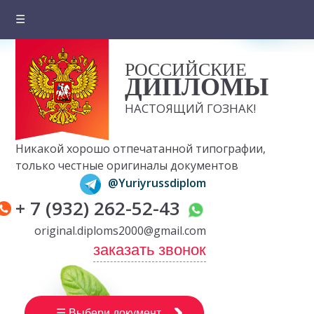
☰
Главная
РОССИЙСКИЕ
О компании
ДИПЛОМЫ
Цены на документы
НАСТОЯЩИЙ ГОЗНАК!
Вопросы и ответы
Никакой хорошо отпечатанной типографии,
Отзывы клиентов
только честные оригиналы документов
@Yuriyrussdiplom
Оплата и доставка
+ 7 (932) 262-52-43
Контакты
original.diploms2000@gmail.com
заказать звонок
☰ Выбери документ