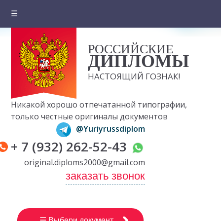
☰
Главная
РОССИЙСКИЕ
О компании
ДИПЛОМЫ
Цены на документы
НАСТОЯЩИЙ ГОЗНАК!
Вопросы и ответы
Никакой хорошо отпечатанной типографии,
Отзывы клиентов
только честные оригиналы документов
@Yuriyrussdiplom
Оплата и доставка
+ 7 (932) 262-52-43
Контакты
original.diploms2000@gmail.com
заказать звонок
☰ Выбери документ