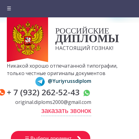
☰
Главная
РОССИЙСКИЕ
О компании
ДИПЛОМЫ
Цены на документы
НАСТОЯЩИЙ ГОЗНАК!
Вопросы и ответы
Никакой хорошо отпечатанной типографии,
Отзывы клиентов
только честные оригиналы документов
@Yuriyrussdiplom
Оплата и доставка
+ 7 (932) 262-52-43
Контакты
original.diploms2000@gmail.com
заказать звонок
☰ Выбери документ