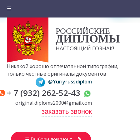
☰
Главная
РОССИЙСКИЕ
О компании
ДИПЛОМЫ
Цены на документы
НАСТОЯЩИЙ ГОЗНАК!
Вопросы и ответы
Никакой хорошо отпечатанной типографии,
Отзывы клиентов
только честные оригиналы документов
@Yuriyrussdiplom
Оплата и доставка
+ 7 (932) 262-52-43
Контакты
original.diploms2000@gmail.com
заказать звонок
☰ Выбери документ