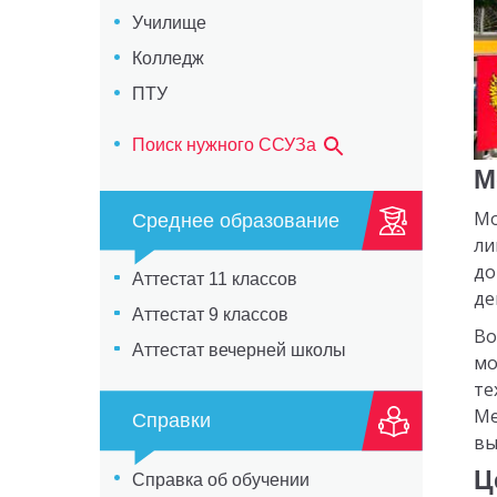
Училище
Колледж
ПТУ
Поиск нужного ССУЗа
М
Мо
Среднее образование
ли
до
Аттестат 11 классов
де
Аттестат 9 классов
Во
Аттестат вечерней школы
мо
те
Ме
Справки
вы
Ц
Справка об обучении