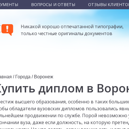
КУМЕНТЫ
ВОПРОСЫ И ОТВЕТЫ
ОТЗЫВЫ КЛИЕНТО
Ы
Никакой хорошо отпечатанной типографии,
только честные оригиналы документов
авная
/
Города
/
Воронеж
Купить диплом в Вор
естиж высшего образования, особенно в таких больших 
обы обладатели вузовских дипломов пользовались явн
льнейшем продвижении по службе. Порой невозможно ус
ончании вуза, даже если должность, на которую претен