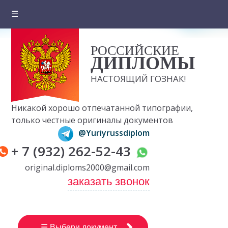
☰
Главная
РОССИЙСКИЕ
О компании
ДИПЛОМЫ
Цены на документы
НАСТОЯЩИЙ ГОЗНАК!
Вопросы и ответы
Никакой хорошо отпечатанной типографии,
Отзывы клиентов
только честные оригиналы документов
@Yuriyrussdiplom
Оплата и доставка
+ 7 (932) 262-52-43
Контакты
original.diploms2000@gmail.com
заказать звонок
☰ Выбери документ