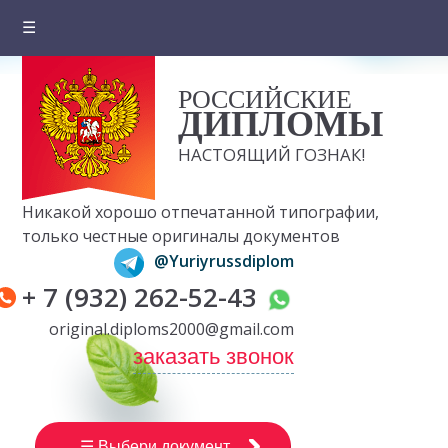
☰
Главная
РОССИЙСКИЕ
О компании
ДИПЛОМЫ
Цены на документы
НАСТОЯЩИЙ ГОЗНАК!
Вопросы и ответы
Никакой хорошо отпечатанной типографии,
Отзывы клиентов
только честные оригиналы документов
@Yuriyrussdiplom
Оплата и доставка
+ 7 (932) 262-52-43
Контакты
original.diploms2000@gmail.com
заказать звонок
☰ Выбери документ