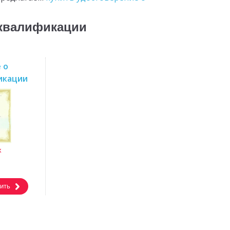
 квалификации
 о
икации
к
ить