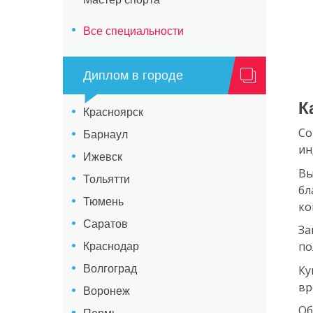
Все специальности
Диплом в городе
К
Красноярск
Со
Барнаул
ин
Ижевск
Вы
Тольятти
бл
Тюмень
ко
Саратов
За
по
Краснодар
Ку
Волгоград
вр
Воронеж
Об