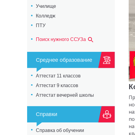
Училище
Колледж
ПТУ
Поиск нужного ССУЗа
Среднее образование
Аттестат 11 классов
К
Аттестат 9 классов
Аттестат вечерней школы
Пр
но
на
Справки
по
на
Справка об обучении
кр