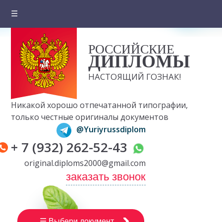
☰
Главная
РОССИЙСКИЕ
О компании
ДИПЛОМЫ
Цены на документы
НАСТОЯЩИЙ ГОЗНАК!
Вопросы и ответы
Никакой хорошо отпечатанной типографии,
Отзывы клиентов
только честные оригиналы документов
@Yuriyrussdiplom
Оплата и доставка
+ 7 (932) 262-52-43
Контакты
original.diploms2000@gmail.com
заказать звонок
☰ Выбери документ