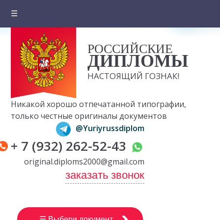
☰
Главная
РОССИЙСКИЕ
О компании
ДИПЛОМЫ
Цены на документы
НАСТОЯЩИЙ ГОЗНАК!
Вопросы и ответы
Никакой хорошо отпечатанной типографии,
Отзывы клиентов
только честные оригиналы документов
@Yuriyrussdiplom
Оплата и доставка
+ 7 (932) 262-52-43
Контакты
original.diploms2000@gmail.com
заказать звонок
☰ Выбери документ