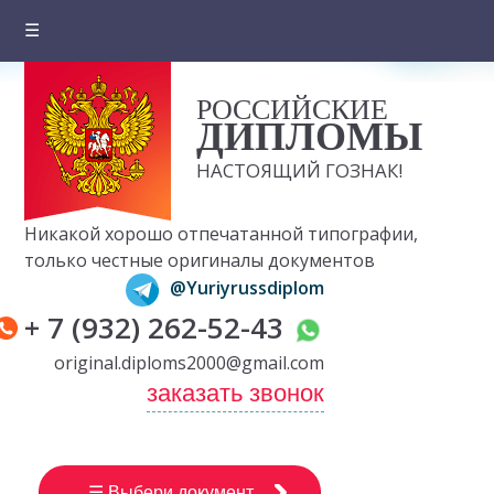
☰
Главная
РОССИЙСКИЕ
О компании
ДИПЛОМЫ
Цены на документы
НАСТОЯЩИЙ ГОЗНАК!
Вопросы и ответы
Никакой хорошо отпечатанной типографии,
Отзывы клиентов
только честные оригиналы документов
@Yuriyrussdiplom
Оплата и доставка
+ 7 (932) 262-52-43
Контакты
original.diploms2000@gmail.com
заказать звонок
☰ Выбери документ