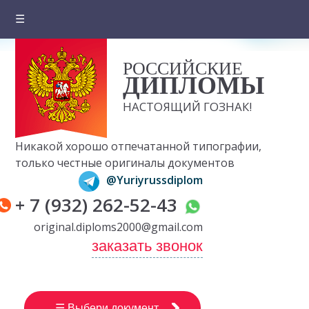
☰
Главная
РОССИЙСКИЕ
О компании
ДИПЛОМЫ
Цены на документы
НАСТОЯЩИЙ ГОЗНАК!
Вопросы и ответы
Никакой хорошо отпечатанной типографии,
Отзывы клиентов
только честные оригиналы документов
@Yuriyrussdiplom
Оплата и доставка
+ 7 (932) 262-52-43
Контакты
original.diploms2000@gmail.com
заказать звонок
☰ Выбери документ