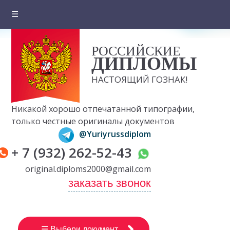
☰
Главная
РОССИЙСКИЕ
О компании
ДИПЛОМЫ
Цены на документы
НАСТОЯЩИЙ ГОЗНАК!
Вопросы и ответы
Никакой хорошо отпечатанной типографии,
Отзывы клиентов
только честные оригиналы документов
@Yuriyrussdiplom
Оплата и доставка
+ 7 (932) 262-52-43
Контакты
original.diploms2000@gmail.com
заказать звонок
☰ Выбери документ