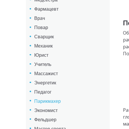
Фармацевт
Врач
П
Повар
Об
Сварщик
ра
Механик
ра
По
Юрист
Учитель
Массажист
Энергетик
Педагог
Парикмахер
Ра
Экономист
гл
Фельдшер
ма
Мастер спорта