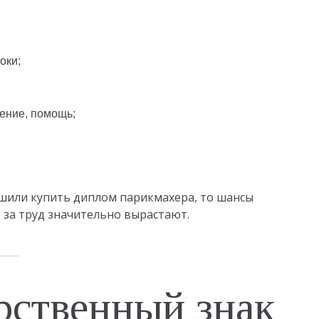
оки;
дение, помощь;
решили купить диплом парикмахера, то шансы
 за труд значительно вырастают.
рственный знак