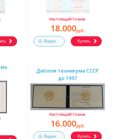
к
Настоящий Гознак
18.000
руб.
ить
Видео
Купить
ума
Диплом техникума СССР
до 1997
Настоящий Гознак
к
16.000
руб.
Видео
Купить