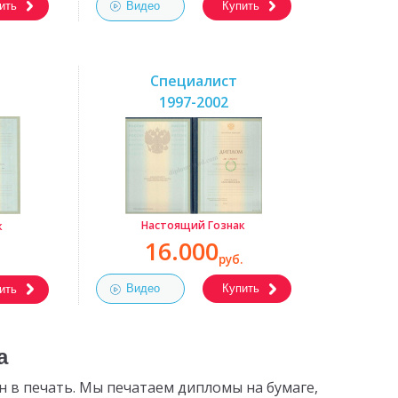
ить
Видео
Купить
Специалист
1997-2002
Настоящий Гознак
к
16.000
руб.
Видео
Купить
ить
а
 в печать. Мы печатаем дипломы на бумаге,