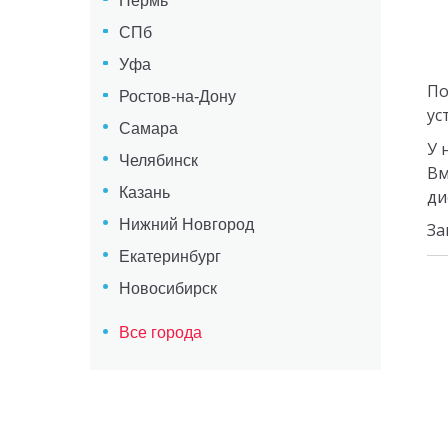
Пермь
СПб
Уфа
По
Ростов-на-Дону
ус
Самара
У 
Челябинск
Вм
Казань
ди
Нижний Новгород
За
Екатеринбург
Новосибирск
Все города