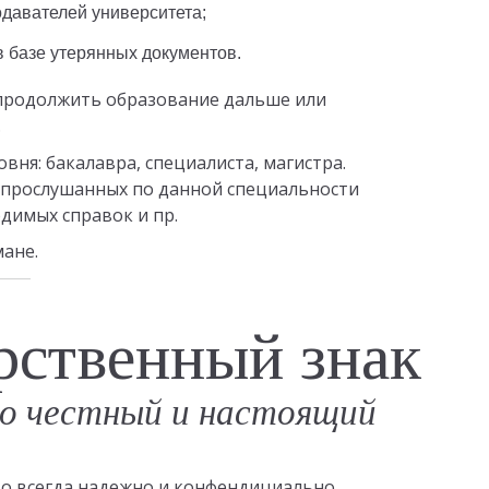
одавателей университета;
в базе утерянных документов.
 продолжить образование дальше или
.
вня: бакалавра, специалиста, магистра.
м прослушанных по данной специальности
димых справок и пр.
мане.
рственный знак
о честный и настоящий
это всегда надежно и конфендициально