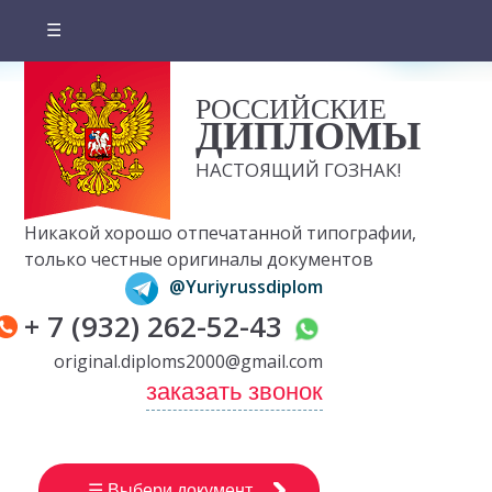
☰
Главная
РОССИЙСКИЕ
О компании
ДИПЛОМЫ
Цены на документы
НАСТОЯЩИЙ ГОЗНАК!
Вопросы и ответы
Никакой хорошо отпечатанной типографии,
Отзывы клиентов
только честные оригиналы документов
@Yuriyrussdiplom
Оплата и доставка
+ 7 (932) 262-52-43
Контакты
original.diploms2000@gmail.com
заказать звонок
☰ Выбери документ