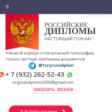
☰
Главная
РОССИЙСКИЕ
О компании
ДИПЛОМЫ
Цены на документы
НАСТОЯЩИЙ ГОЗНАК!
Вопросы и ответы
Никакой хорошо отпечатанной типографии,
Отзывы клиентов
только честные оригиналы документов
@Yuriyrussdiplom
Оплата и доставка
+ 7 (932) 262-52-43
Контакты
original.diploms2000@gmail.com
заказать звонок
☰ Выбери документ