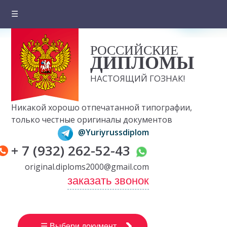
☰
Главная
РОССИЙСКИЕ
О компании
ДИПЛОМЫ
Цены на документы
НАСТОЯЩИЙ ГОЗНАК!
Вопросы и ответы
Никакой хорошо отпечатанной типографии,
Отзывы клиентов
только честные оригиналы документов
@Yuriyrussdiplom
Оплата и доставка
+ 7 (932) 262-52-43
Контакты
original.diploms2000@gmail.com
заказать звонок
☰ Выбери документ