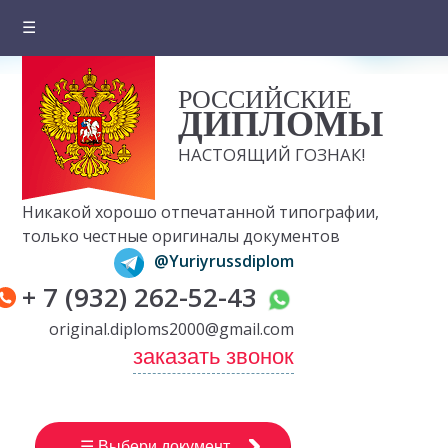
☰
Главная
РОССИЙСКИЕ
О компании
ДИПЛОМЫ
Цены на документы
НАСТОЯЩИЙ ГОЗНАК!
Вопросы и ответы
Никакой хорошо отпечатанной типографии,
Отзывы клиентов
только честные оригиналы документов
@Yuriyrussdiplom
Оплата и доставка
+ 7 (932) 262-52-43
Контакты
original.diploms2000@gmail.com
заказать звонок
☰ Выбери документ