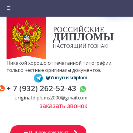
☰
Главная
РОССИЙСКИЕ
О компании
ДИПЛОМЫ
Цены на документы
НАСТОЯЩИЙ ГОЗНАК!
Вопросы и ответы
Никакой хорошо отпечатанной типографии,
Отзывы клиентов
только честные оригиналы документов
@Yuriyrussdiplom
Оплата и доставка
+ 7 (932) 262-52-43
Контакты
original.diploms2000@gmail.com
заказать звонок
☰ Выбери документ