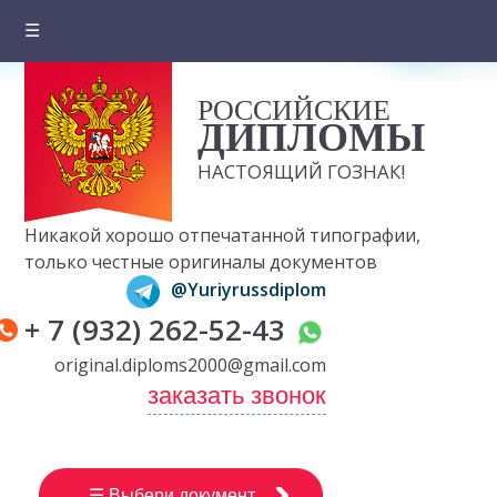
☰
Главная
РОССИЙСКИЕ
О компании
ДИПЛОМЫ
Цены на документы
НАСТОЯЩИЙ ГОЗНАК!
Вопросы и ответы
Никакой хорошо отпечатанной типографии,
Отзывы клиентов
только честные оригиналы документов
@Yuriyrussdiplom
Оплата и доставка
+ 7 (932) 262-52-43
Контакты
original.diploms2000@gmail.com
заказать звонок
☰ Выбери документ