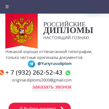
☰
Главная
РОССИЙСКИЕ
О компании
ДИПЛОМЫ
Цены на документы
НАСТОЯЩИЙ ГОЗНАК!
Вопросы и ответы
Никакой хорошо отпечатанной типографии,
Отзывы клиентов
только честные оригиналы документов
@Yuriyrussdiplom
Оплата и доставка
+ 7 (932) 262-52-43
Контакты
original.diploms2000@gmail.com
заказать звонок
☰ Выбери документ