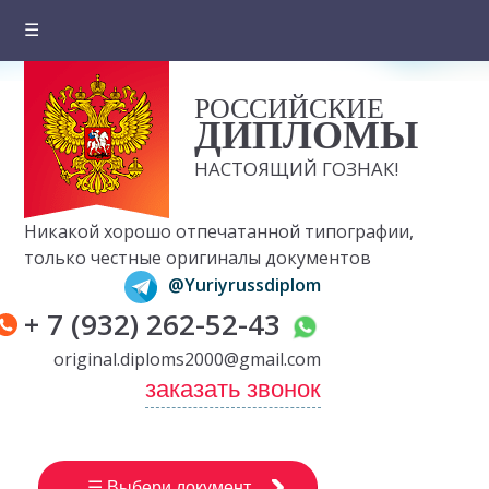
☰
Главная
РОССИЙСКИЕ
О компании
ДИПЛОМЫ
Цены на документы
НАСТОЯЩИЙ ГОЗНАК!
Вопросы и ответы
Никакой хорошо отпечатанной типографии,
Отзывы клиентов
только честные оригиналы документов
@Yuriyrussdiplom
Оплата и доставка
+ 7 (932) 262-52-43
Контакты
original.diploms2000@gmail.com
заказать звонок
☰ Выбери документ