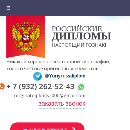
☰
Главная
РОССИЙСКИЕ
О компании
ДИПЛОМЫ
Цены на документы
НАСТОЯЩИЙ ГОЗНАК!
Вопросы и ответы
Никакой хорошо отпечатанной типографии,
Отзывы клиентов
только честные оригиналы документов
@Yuriyrussdiplom
Оплата и доставка
+ 7 (932) 262-52-43
Контакты
original.diploms2000@gmail.com
заказать звонок
☰ Выбери документ