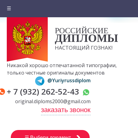
☰
Главная
РОССИЙСКИЕ
О компании
ДИПЛОМЫ
Цены на документы
НАСТОЯЩИЙ ГОЗНАК!
Вопросы и ответы
Никакой хорошо отпечатанной типографии,
Отзывы клиентов
только честные оригиналы документов
@Yuriyrussdiplom
Оплата и доставка
+ 7 (932) 262-52-43
Контакты
original.diploms2000@gmail.com
заказать звонок
☰ Выбери документ