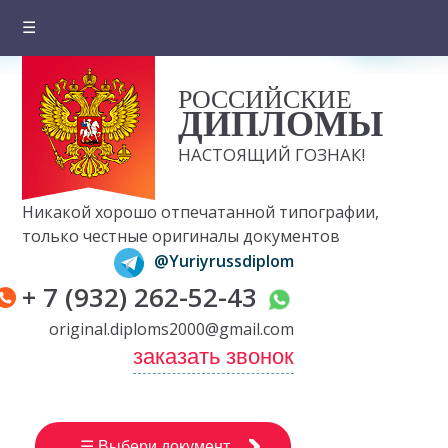
☰
Главная
РОССИЙСКИЕ
О компании
ДИПЛОМЫ
Цены на документы
НАСТОЯЩИЙ ГОЗНАК!
Вопросы и ответы
Никакой хорошо отпечатанной типографии,
Отзывы клиентов
только честные оригиналы документов
@Yuriyrussdiplom
Оплата и доставка
+ 7 (932) 262-52-43
Контакты
original.diploms2000@gmail.com
заказать звонок
☰ Выбери документ