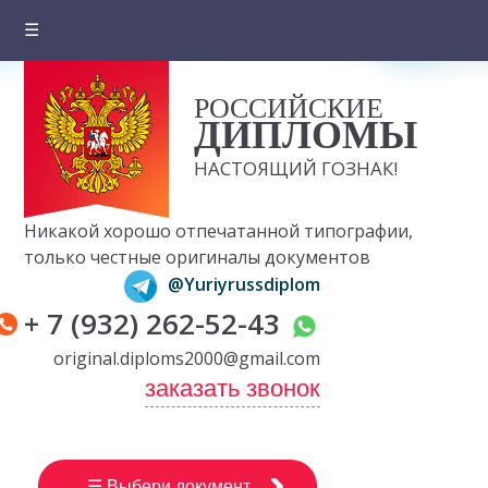
☰
Главная
РОССИЙСКИЕ
О компании
ДИПЛОМЫ
Цены на документы
НАСТОЯЩИЙ ГОЗНАК!
Вопросы и ответы
Никакой хорошо отпечатанной типографии,
Отзывы клиентов
только честные оригиналы документов
@Yuriyrussdiplom
Оплата и доставка
+ 7 (932) 262-52-43
Контакты
original.diploms2000@gmail.com
заказать звонок
☰ Выбери документ