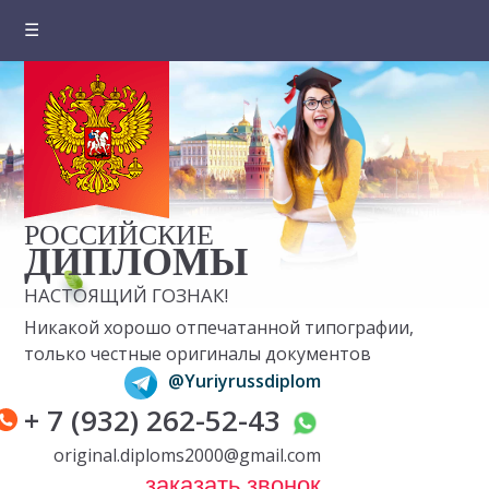
☰
Главная
О компании
Цены на документы
Вопросы и ответы
РОССИЙСКИЕ
Отзывы клиентов
ДИПЛОМЫ
НАСТОЯЩИЙ ГОЗНАК!
Оплата и доставка
Никакой хорошо отпечатанной типографии,
Контакты
только честные оригиналы документов
@Yuriyrussdiplom
+ 7 (932) 262-52-43
original.diploms2000@gmail.com
заказать звонок