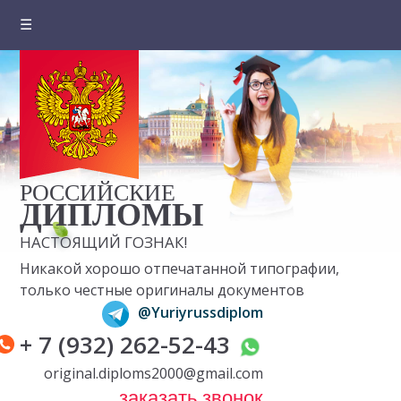
☰
Главная
О компании
Цены на документы
Вопросы и ответы
РОССИЙСКИЕ
Отзывы клиентов
ДИПЛОМЫ
НАСТОЯЩИЙ ГОЗНАК!
Оплата и доставка
Никакой хорошо отпечатанной типографии,
Контакты
только честные оригиналы документов
@Yuriyrussdiplom
+ 7 (932) 262-52-43
original.diploms2000@gmail.com
заказать звонок